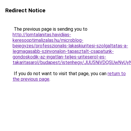
Redirect Notice
The previous page is sending you to
http://lomtalanitas.havidijas-
keresooptimalizalas.hu/microblog-
bejegyzes/professzionalis-lakaskiuritesi-szolgaltatas-a-
legmagasabb-szinvonalon-tapasztalt-csapatunk-
gondoskodik-az-ingatlan-teljes-uriteserol-es-
takaritasarol/budapest/istenhegy/JUU5NiVDQSU
If you do not want to visit that page, you can
return to
the previous page
.