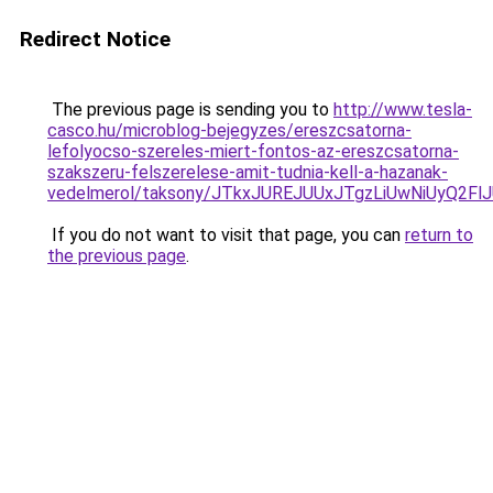
Redirect Notice
The previous page is sending you to
http://www.tesla-
casco.hu/microblog-bejegyzes/ereszcsatorna-
lefolyocso-szereles-miert-fontos-az-ereszcsatorna-
szakszeru-felszerelese-amit-tudnia-kell-a-hazanak-
vedelmerol/taksony/JTkxJUREJUUxJTgzLiUwNiUy
If you do not want to visit that page, you can
return to
the previous page
.