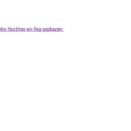
rko-tisztitas-es-feg-gazkazan-