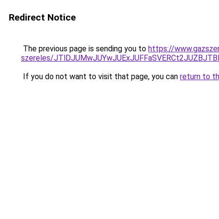
Redirect Notice
The previous page is sending you to
https://www.gazszer
szereles/JTlDJUMwJUYwJUExJUFFaSVERCt2JUZBJTB
If you do not want to visit that page, you can
return to t